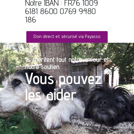
Notre IBAN : FR76 1009
6181 8600 0769 9480
186
Don direct et sécurisé via Payasso
Ils méritent tout notre amour et
notre soutien
Vous pouvez
les aider
.